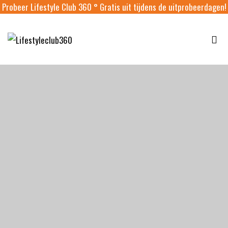
Probeer Lifestyle Club 360 ° Gratis uit tijdens de uitprobeerdagen!